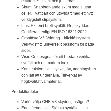
i silikon. Slitstark och justerbar.
Skum: Snabbtorkande skum med slutna
celler. Tvättbart och utbytbart med ett nytt
verktygsfritt clipsystem.
Lins: Extremt brett synfält. Repskyddad.
Certifierad enligt EN ISO 16321:2022.
Öronfäste V3: Vridring + klicklåssystem.
Verktygsfritt, universellt passform för båda
sidor.
Visir: Omdesignat för ett bredare vertikalt
synfält och en modern look.
Konstruktion: I ett stycke, lätt, andningsbart
och lätt att underhålla. Tillverkat av
högkvalitativa material.
Produktfördelar
Varför välja ONE V3-skyddsglasögon?
Enastående sikt: Största synfältet i sin