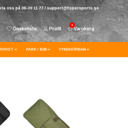
ta oss på 08-39 11 77 /
support@hypersports.se
0
Önskelista
Profil
Varukorg
ÖVRIGT
PARK / B2B
FYNDHÖRNAN