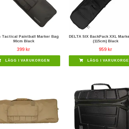
 Tactical Paintball Marker Bag
DELTA SIX BackPack XXL Mark
90cm Black
(115cm) Black
399 kr
959 kr
LÄGG I VARUKORGEN
LÄGG I VARUKORG