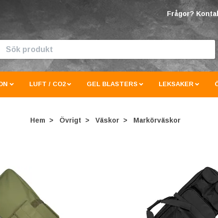
Frågor? Kontak
ON
LUFT / CO2
GEL BLASTERS
LEKSAKER
Hem
Övrigt
Väskor
Markörväskor