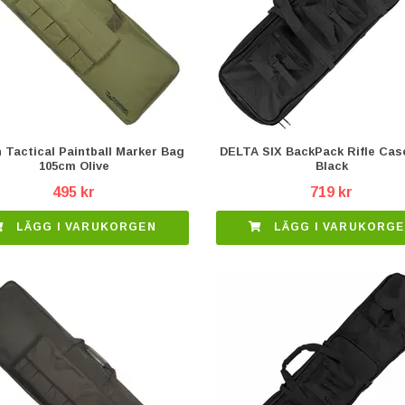
 Tactical Paintball Marker Bag
DELTA SIX BackPack Rifle Cas
105cm Olive
Black
495 kr
719 kr
LÄGG I VARUKORGEN
LÄGG I VARUKORG