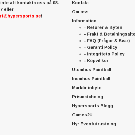
inte att kontakta oss på 08-
Kontakt
7 eller
Om oss
rt@hypersports.se
!
Information
- Returer & Byten
- Frakt & Betalningsalt
- FAQ (Frågor & Svar)
- Garanti Policy
- Integritets Policy
- Köpvillkor
Utomhus Paintball
Inomhus Paintball
Markör inbyte
Prismatchning
Hypersports Blogg
Games2U
Hyr Eventutrustning