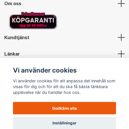
Om oss
Kundtjänst
Länkar
Vi använder cookies
Sociala medier
Vi använder cookies för att anpassa det innehåll som
visas för dig och för att du ska få bästa tänkbara
upplevelse när du handlar hos oss.
Godkänn alla
© 2026 Hypersports
Powered by Quickbutik
0
Inställningar