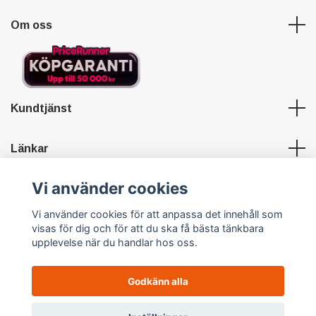
Om oss
Kundtjänst
Länkar
Vi använder cookies
Sociala medier
Vi använder cookies för att anpassa det innehåll som
visas för dig och för att du ska få bästa tänkbara
upplevelse när du handlar hos oss.
Godkänn alla
© 2026 Hypersports
Powered by Quickbutik
0