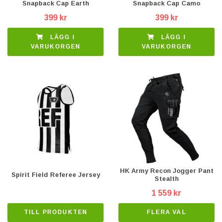
Snapback Cap Earth
Snapback Cap Camo
399 kr
399 kr
LÄGG I
LÄGG I
VARUKORGEN
VARUKORGEN
HK Army Recon Jogger Pant
Spirit Field Referee Jersey
Stealth
1 559 kr
TILL PRODUKTEN
FLERA VAL