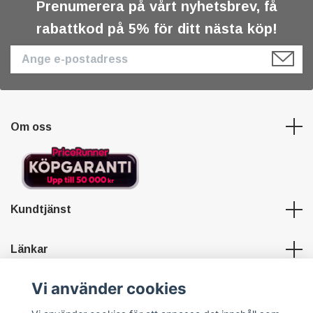
Prenumerera på vårt nyhetsbrev, få
rabattkod på 5% för ditt nästa köp!
Om oss
Kundtjänst
Länkar
Vi använder cookies
Sociala medier