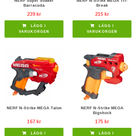
NERF Super Soaker
NERF N-Strike MEGA Tri-
Barracuda
Break
239 kr
215 kr
LÄGG I
LÄGG I
VARUKORGEN
VARUKORGEN
NERF N-Strike MEGA Talon
NERF N-Strike MEGA
Bigshock
167 kr
175 kr
LÄGG I
LÄGG I