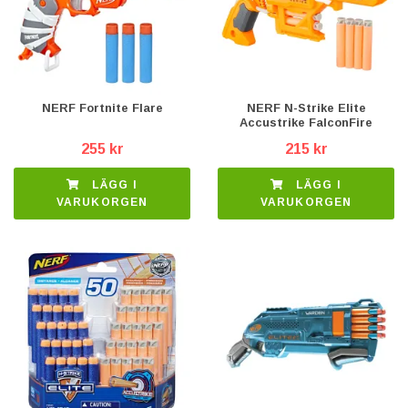
NERF Fortnite Flare
NERF N-Strike Elite
Accustrike FalconFire
255 kr
215 kr
LÄGG I
LÄGG I
VARUKORGEN
VARUKORGEN