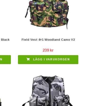
 Black
Field Vest 4+1 Woodland Camo V2
239 kr
EN
LÄGG I VARUKORGEN