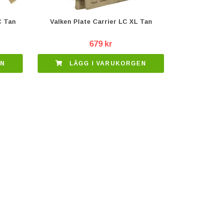
C Tan
Valken Plate Carrier LC XL Tan
679 kr
EN
LÄGG I VARUKORGEN