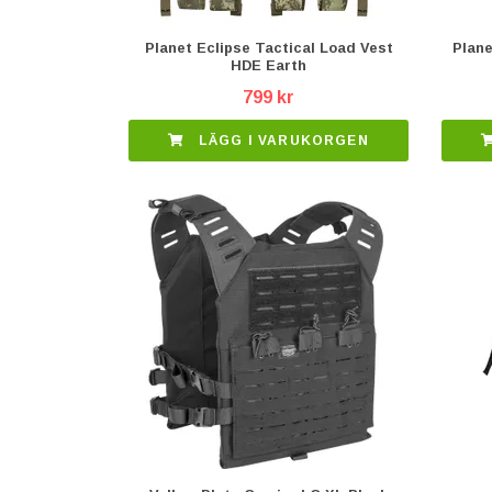
Planet Eclipse Tactical Load Vest
Plan
HDE Earth
799 kr
LÄGG I VARUKORGEN