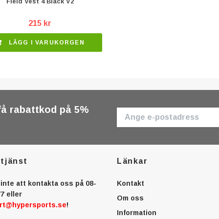
Field Vest 4 Black V2
215 kr
LÄGG I VARUKORGEN
få rabattkod på 5%
tjänst
Länkar
inte att kontakta oss på 08-
Kontakt
7 eller
Om oss
rt@hypersports.se
!
Information