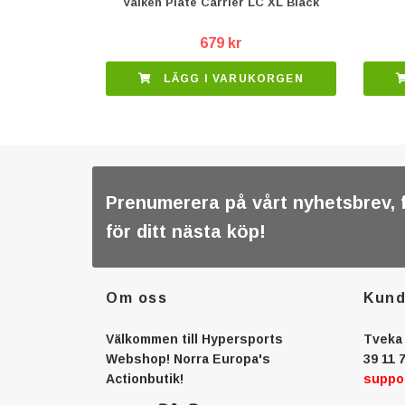
Valken Plate Carrier LC XL Black
679 kr
LÄGG I VARUKORGEN
Prenumerera på vårt nyhetsbrev, 
för ditt nästa köp!
Om oss
Kund
Välkommen till Hypersports
Tveka 
Webshop! Norra Europa's
39 11 7
Actionbutik!
suppo