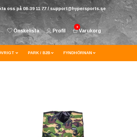
ta oss på 08-39 11 77 /
support@hypersports.se
0
Önskelista
Profil
Varukorg
ÖVRIGT
PARK / B2B
FYNDHÖRNAN