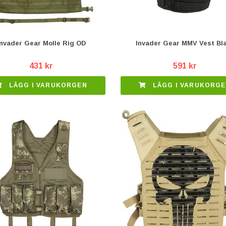
Invader Gear Molle Rig OD
Invader Gear MMV Vest Bl
431 kr
591 kr
LÄGG I VARUKORGEN
LÄGG I VARUKORG