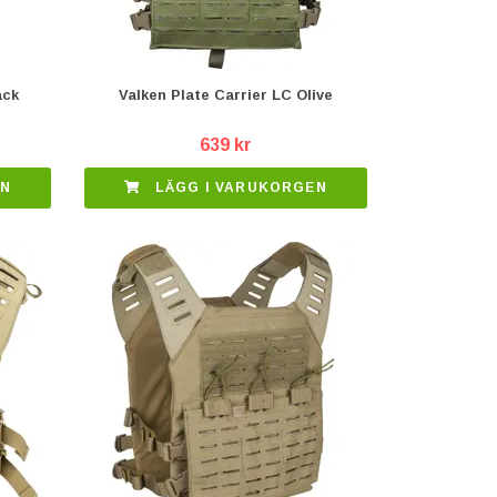
ack
Valken Plate Carrier LC Olive
639 kr
EN
LÄGG I VARUKORGEN