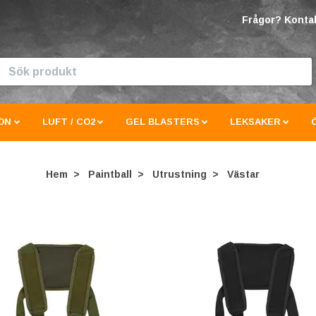
Frågor? Kontak
ON
LUFT / CO2
GEL BLASTERS
LEKSAKER
Hem
Paintball
Utrustning
Västar