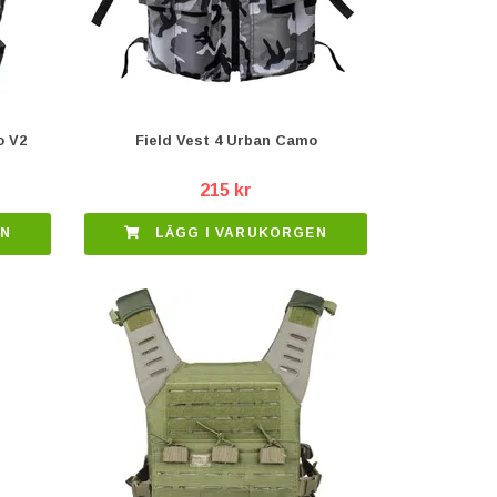
o V2
Field Vest 4 Urban Camo
215 kr
EN
LÄGG I VARUKORGEN