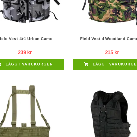
ield Vest 4+1 Urban Camo
Field Vest 4 Woodland Cam
239 kr
215 kr
LÄGG I VARUKORGEN
LÄGG I VARUKORG