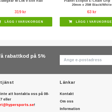
lawgear M-Lok 9 Slot Rail
Planet Eclipse E-Chain Grip
20mm x 25M Black/White
319 kr
63 kr
LÄGG I VARUKORGEN
LÄGG I VARUKORG
få rabattkod på 5%
tjänst
Länkar
inte att kontakta oss på 08-
Kontakt
7 eller
Om oss
rt@hypersports.se
!
Information