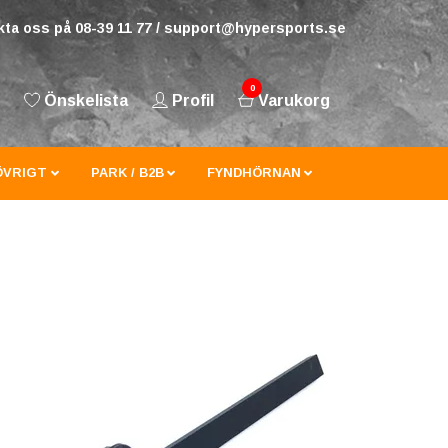
ta oss på 08-39 11 77 /
support@hypersports.se
0
Önskelista
Profil
Varukorg
ÖVRIGT
PARK / B2B
FYNDHÖRNAN