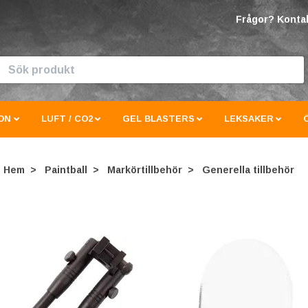
Frågor? Kontak
ON
LUFT / CO2
GEL BLASTERS
LEKSAKER
Hem
Paintball
Markörtillbehör
Generella tillbehör