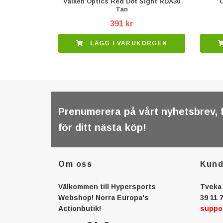
Valken Optics Red Dot Sight RDA30
C
Tan
391 kr
LÄGG I VARUKORGEN
Prenumerera på vårt nyhetsbrev, 
för ditt nästa köp!
Om oss
Kund
Välkommen till Hypersports
Tveka 
Webshop! Norra Europa's
39 11 7
Actionbutik!
suppo