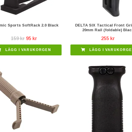
mic Sports SoftRack 2.0 Black
DELTA SIX Tactical Front Gri
20mm Rail (foldable) Blac
159 kr
95 kr
255 kr
LÄGG I VARUKORGEN
LÄGG I VARUKORG