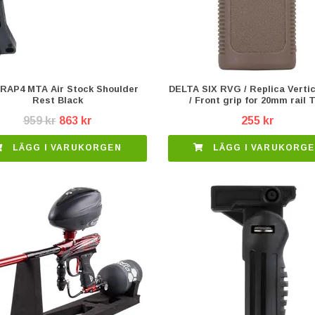
RAP4 MTA Air Stock Shoulder
DELTA SIX RVG / Replica Vertic
Rest Black
/ Front grip for 20mm rail 
959 kr
863 kr
255 kr
LÄGG I VARUKORGEN
LÄGG I VARUKORG