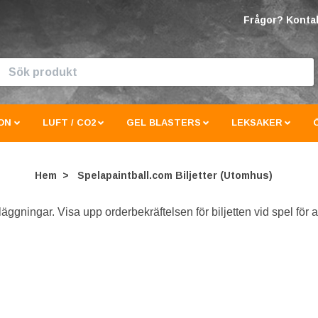
Frågor? Kontak
ON
LUFT / CO2
GEL BLASTERS
LEKSAKER
Hem
Spelapaintball.com Biljetter (Utomhus)
nläggningar.
Visa upp orderbekräftelsen för biljetten vid spel för 