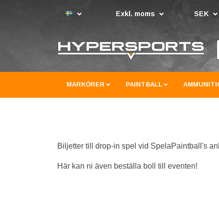
Exkl. moms
SEK
MARKÖRER
PAINTBALL
AMMUNITI
Biljetter till drop-in spel vid SpelaPaintball's a
Här kan ni även beställa boll till eventen!