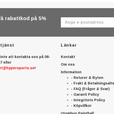
få rabattkod på 5%
tjänst
Länkar
inte att kontakta oss på 08-
Kontakt
7 eller
Om oss
rt@hypersports.se
!
Information
- Returer & Byten
- Frakt & Betalningsalt
- FAQ (Frågor & Svar)
- Garanti Policy
- Integritets Policy
- Köpvillkor
Utomhus Paintball