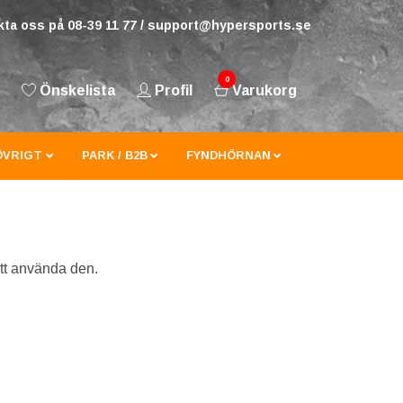
ta oss på 08-39 11 77 /
support@hypersports.se
0
Önskelista
Profil
Varukorg
ÖVRIGT
PARK / B2B
FYNDHÖRNAN
att använda den.