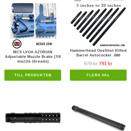
Hammerhead OneShot Rifled
MCS LVOA AZORIAN
Barrel Autococker .686
Adjustable Muzzle Brake (7/8
muzzle threads)
879 kr
791 kr
TILL PRODUKTEN
FLERA VAL