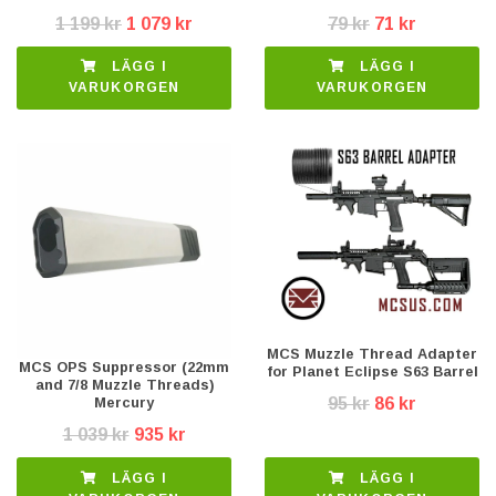
1 199 kr
1 079 kr
79 kr
71 kr
LÄGG I
LÄGG I
VARUKORGEN
VARUKORGEN
MCS Muzzle Thread Adapter
MCS OPS Suppressor (22mm
for Planet Eclipse S63 Barrel
and 7/8 Muzzle Threads)
95 kr
86 kr
Mercury
1 039 kr
935 kr
LÄGG I
LÄGG I