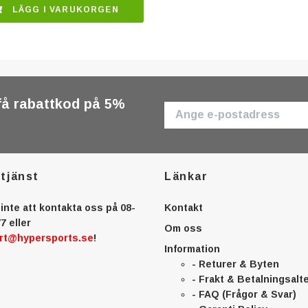
LÄGG I VARUKORGEN
få rabattkod på 5%
tjänst
Länkar
inte att kontakta oss på 08-
Kontakt
7 eller
Om oss
rt@hypersports.se
!
Information
- Returer & Byten
- Frakt & Betalningsalt
- FAQ (Frågor & Svar)