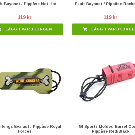
lt Bayonet / Pippåse Not Hot
Exalt Bayonet / Pippåse Rock
119 kr
119 kr
LÄGG I VARUKORGEN
LÄGG I VARUKORG
rkings Evalast / Pippåse Royal
GI Sportz Molded Barrel Cov
Forces
Pippåse Red/Black