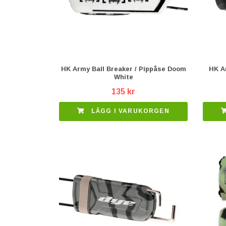
HK Army Ball Breaker / Pippåse Doom
HK Ar
White
135 kr
LÄGG I VARUKORGEN