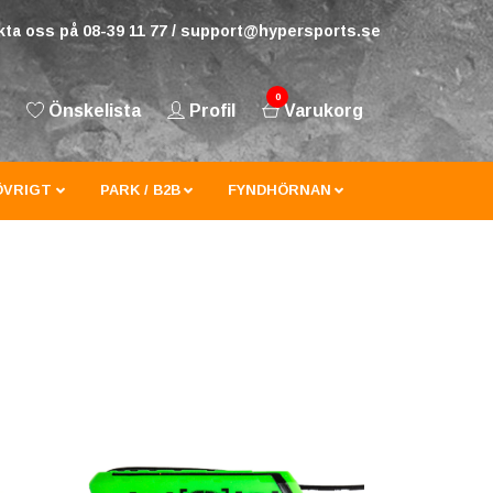
ta oss på 08-39 11 77 /
support@hypersports.se
0
Önskelista
Profil
Varukorg
ÖVRIGT
PARK / B2B
FYNDHÖRNAN