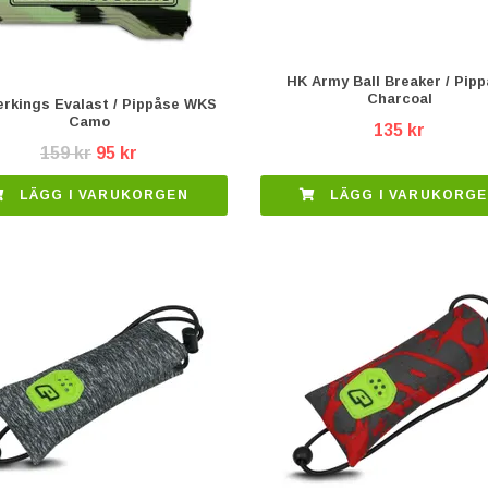
HK Army Ball Breaker / Pip
Charcoal
rkings Evalast / Pippåse WKS
Camo
135 kr
159 kr
95 kr
LÄGG I VARUKORG
LÄGG I VARUKORGEN