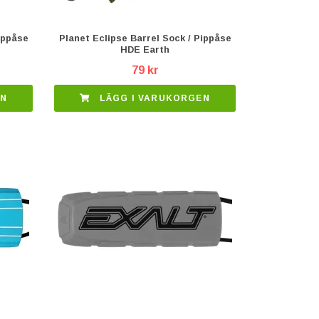
ippåse
Planet Eclipse Barrel Sock / Pippåse
HDE Earth
79 kr
EN
LÄGG I VARUKORGEN