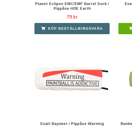
Planet Eclipse EMC/EMF Barrel Sock /
Exa
Pippåse HDE Earth
79 kr
KÖP BESTÄLLNINGSVARA
Exalt Bayonet / Pippåse Warning
Bunke