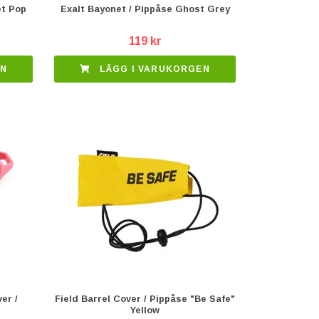
et Pop
Exalt Bayonet / Pippåse Ghost Grey
119 kr
EN
LÄGG I VARUKORGEN
er /
Field Barrel Cover / Pippåse "Be Safe"
Yellow