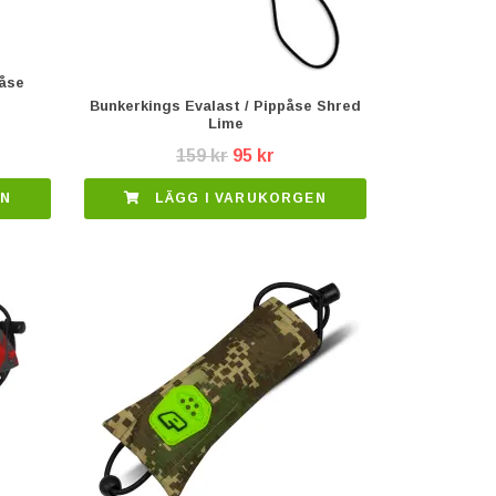
påse
Bunkerkings Evalast / Pippåse Shred
Lime
159 kr
95 kr
EN
LÄGG I VARUKORGEN