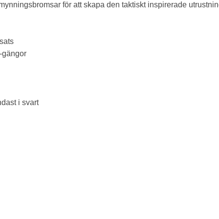
mynningsbromsar för att skapa den taktiskt inspirerade utrustni
sats
0-gängor
ast i svart