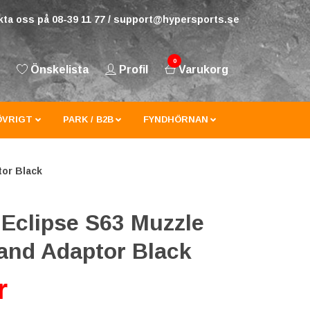
ta oss på 08-39 11 77 /
support@hypersports.se
0
Önskelista
Profil
Varukorg
ÖVRIGT
PARK / B2B
FYNDHÖRNAN
tor Black
 Eclipse S63 Muzzle
and Adaptor Black
r