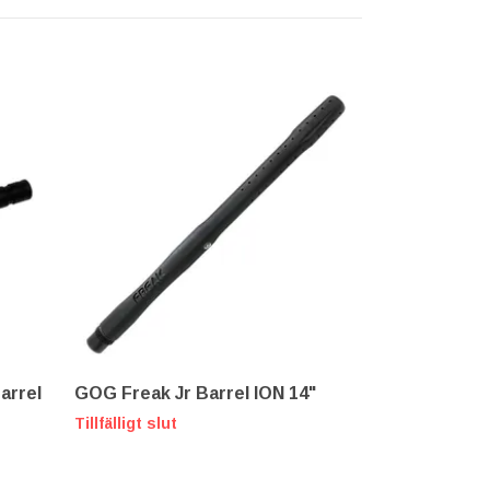
Barrel
GOG Freak Jr Barrel ION 14"
GOG Freak X
Spiral Porte
Tillfälligt slut
727 kr