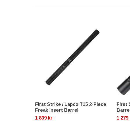
First Strike / Lapco T15 2-Piece
First
Freak Insert Barrel
Barrel
1 839 kr
1 279 