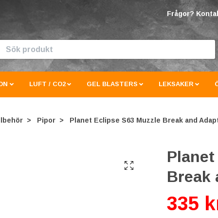
Frågor? Kontak
ON
LUFT / CO2
GEL BLASTERS
LEKSAKER
llbehör
Pipor
Planet Eclipse S63 Muzzle Break and Adap
Planet
Break 
335 k