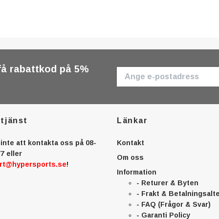
få rabattkod på 5%
tjänst
Länkar
inte att kontakta oss på 08-
Kontakt
7 eller
Om oss
rt@hypersports.se
!
Information
- Returer & Byten
- Frakt & Betalningsalt
- FAQ (Frågor & Svar)
- Garanti Policy