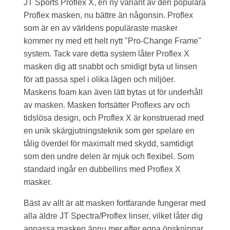
JT Sports Proflex X, en ny variant av den populära
Proflex masken, nu bättre än någonsin. Proflex
som är en av världens populäraste masker
kommer ny med ett helt nytt "Pro-Change Frame"
system. Tack vare detta system låter Proflex X
masken dig att snabbt och smidigt byta ut linsen
för att passa spel i olika lägen och miljöer.
Maskens foam kan även lätt bytas ut för underhåll
av masken. Masken fortsätter Proflexs arv och
tidslösa design, och Proflex X är konstruerad med
en unik skärgjutningsteknik som ger spelare en
tålig överdel för maximalt med skydd, samtidigt
som den undre delen är mjuk och flexibel. Som
standard ingår en dubbellins med Proflex X
masker.
Bäst av allt är att masken fortfarande fungerar med
alla äldre JT Spectra/Proflex linser, vilket låter dig
anpassa masken ännu mer efter egna önskningar.