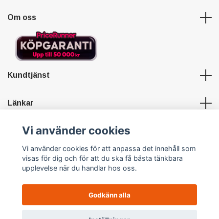
Om oss
Kundtjänst
Länkar
Vi använder cookies
Sociala medier
Vi använder cookies för att anpassa det innehåll som
visas för dig och för att du ska få bästa tänkbara
upplevelse när du handlar hos oss.
Godkänn alla
© 2026 Hypersports
Powered by Quickbutik
0