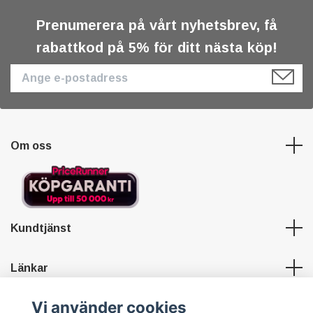
Prenumerera på vårt nyhetsbrev, få
rabattkod på 5% för ditt nästa köp!
Om oss
Kundtjänst
Länkar
Vi använder cookies
Sociala medier