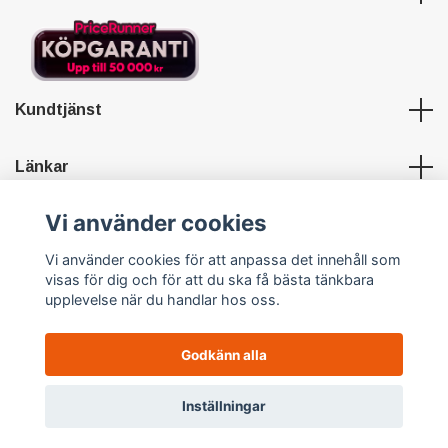
Kundtjänst
Länkar
Vi använder cookies
Sociala medier
Vi använder cookies för att anpassa det innehåll som
visas för dig och för att du ska få bästa tänkbara
upplevelse när du handlar hos oss.
Godkänn alla
© 2026 Hypersports
Powered by Quickbutik
0
Inställningar
Meny
Hem
Sök
Profil
Varukorg