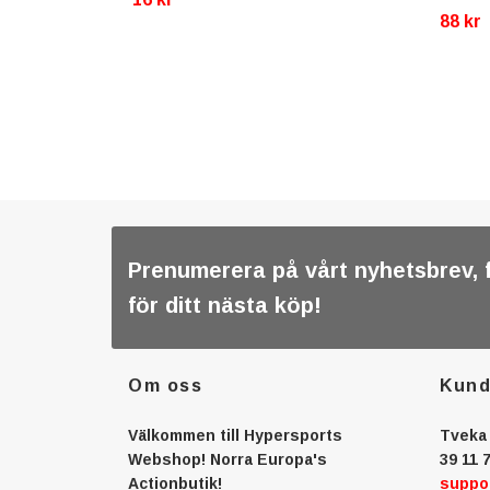
88 kr
Prenumerera på vårt nyhetsbrev, 
för ditt nästa köp!
Om oss
Kund
Välkommen till Hypersports
Tveka 
Webshop! Norra Europa's
39 11 7
Actionbutik!
suppo