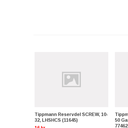
Tippmann Reservdel SCREW, 10-
Tippm
32, LHSHCS (11645)
50 Gas
77462
16 kr