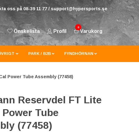
ta oss på 08-39 11 77 /
support@hypersports.se
0
Önskelista
Profil
Varukorg
ÖVRIGT
PARK / B2B
FYNDHÖRNAN
Cal Power Tube Assembly (77458)
nn Reservdel FT Lite
l Power Tube
ly (77458)