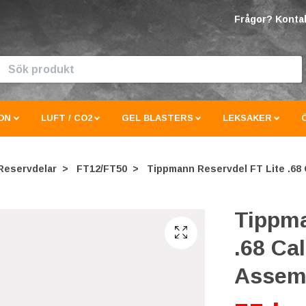
Frågor? Kontak
ON
LUFT / CO2
GEL BLASTERS
LEKSAKER
Reservdelar
FT12/FT50
Tippmann Reservdel FT Lite .68 
Tippma
.68 Ca
Assemb