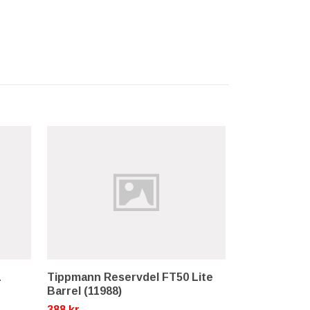
L
Tippmann Reservdel FT50 Lite
Tippmann Re
Barrel (11988)
PLASTIC WA
388 kr
16 kr