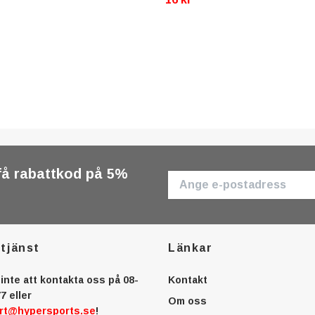
få rabattkod på 5%
tjänst
Länkar
inte att kontakta oss på 08-
Kontakt
7 eller
Om oss
rt@hypersports.se
!