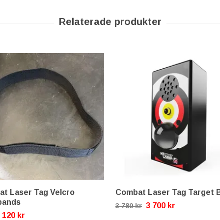
t Laser Tag Velcro
Combat Laser Tag Target 
bands
3 700 kr
3 780 kr
120 kr