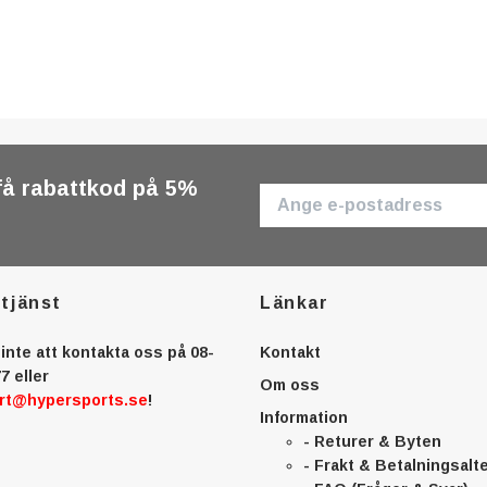
få rabattkod på 5%
tjänst
Länkar
inte att kontakta oss på 08-
Kontakt
7 eller
Om oss
rt@hypersports.se
!
Information
- Returer & Byten
- Frakt & Betalningsalt