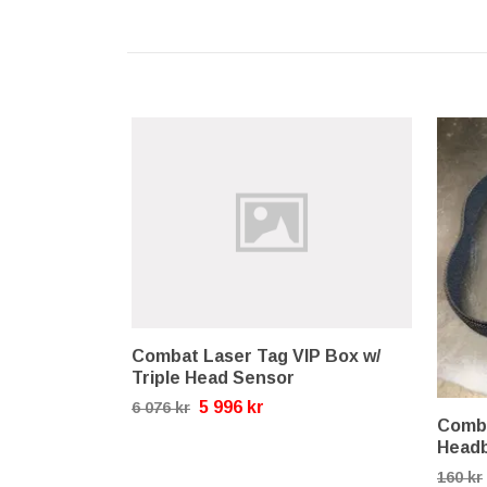
Combat Laser Tag VIP Box w/
Triple Head Sensor
5 996 kr
6 076 kr
Comba
Head
160 kr