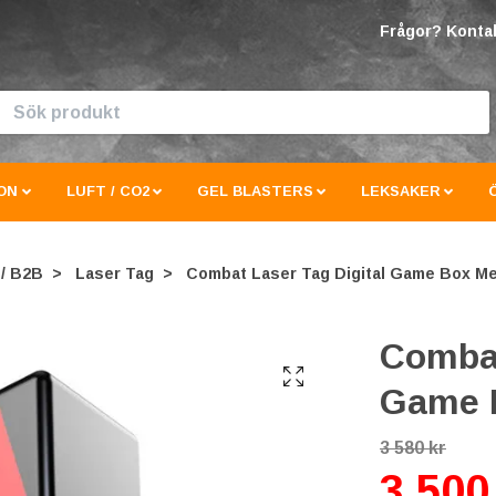
Frågor? Kontak
ON
LUFT / CO2
GEL BLASTERS
LEKSAKER
 / B2B
Laser Tag
Combat Laser Tag Digital Game Box Me
Combat
Game B
3 580 kr
3 500