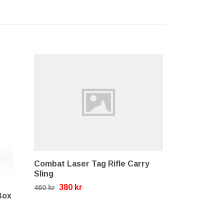
Combat Laser Tag Rifle Carry
Sling
380 kr
460 kr
Box
Combat Las
Multiple Bat
9 9
10 796 kr