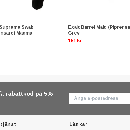
 Supreme Swab
Exalt Barrel Maid (Piprensa
ensare) Magma
Grey
r
151 kr
få rabattkod på 5%
tjänst
Länkar