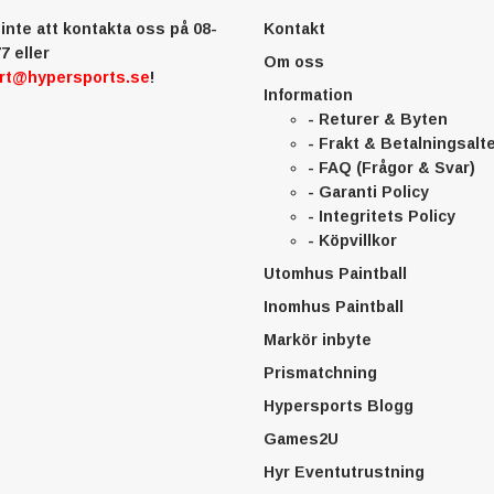
inte att kontakta oss på 08-
Kontakt
7 eller
Om oss
rt@hypersports.se
!
Information
- Returer & Byten
- Frakt & Betalningsalt
- FAQ (Frågor & Svar)
- Garanti Policy
- Integritets Policy
- Köpvillkor
Utomhus Paintball
Inomhus Paintball
Markör inbyte
Prismatchning
Hypersports Blogg
Games2U
Hyr Eventutrustning