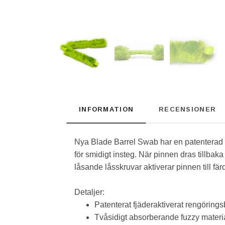
INFORMATION
RECENSIONER
Nya Blade Barrel Swab har en patenterad des
för smidigt insteg. När pinnen dras tillbaka
låsande låsskruvar aktiverar pinnen till fär
Detaljer:
Patenterat fjäderaktiverat rengöringsb
Tvåsidigt absorberande fuzzy materia