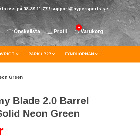
ta oss på 08-39 11 77 /
support@hypersports.se
0
Önskelista
Profil
Varukorg
ÖVRIGT
PARK / B2B
FYNDHÖRNAN
Neon Green
y Blade 2.0 Barrel
olid Neon Green
r