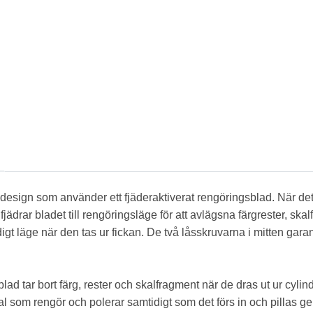
ign som använder ett fjäderaktiverat rengöringsblad. När det förs
 fjädrar bladet till rengöringsläge för att avlägsna färgrester, s
digt läge när den tas ur fickan. De två låsskruvarna i mitten garant
lad tar bort färg, rester och skalfragment när de dras ut ur cylin
l som rengör och polerar samtidigt som det förs in och pillas 