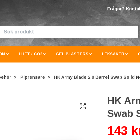
Frågor? Kontak
ON
LUFT / CO2
GEL BLASTERS
LEKSAKER
behör
Piprensare
HK Army Blade 2.0 Barrel Swab Solid 
HK Arm
Swab S
143 k