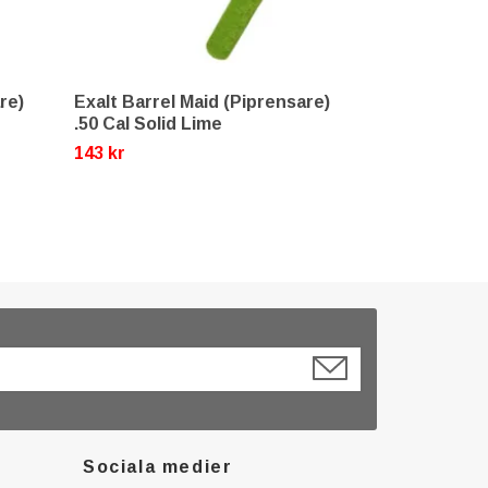
re)
Exalt Barrel Maid (Piprensare)
Field Flexi S
.50 Cal Solid Lime
79 kr
143 kr
Sociala medier