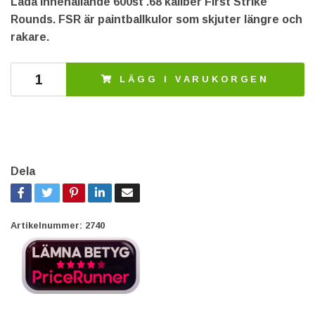
Låda innehållande 600st .68 kaliber First Strike
Rounds. FSR är paintballkulor som skjuter längre och
rakare.
LÄGG I VARUKORGEN
Dela
Artikelnummer:
2740