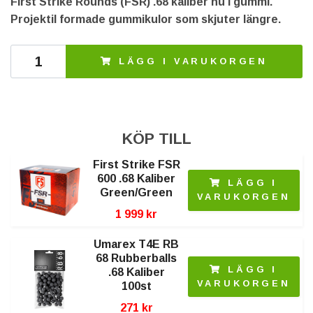
First Strike Rounds (FSR) .68 kaliber nu i gummi.
Projektil formade gummikulor som skjuter längre.
LÄGG I VARUKORGEN
KÖP TILL
First Strike FSR
600 .68 Kaliber
LÄGG I
Green/Green
VARUKORGEN
1 999 kr
Umarex T4E RB
68 Rubberballs
LÄGG I
.68 Kaliber
VARUKORGEN
100st
271 kr