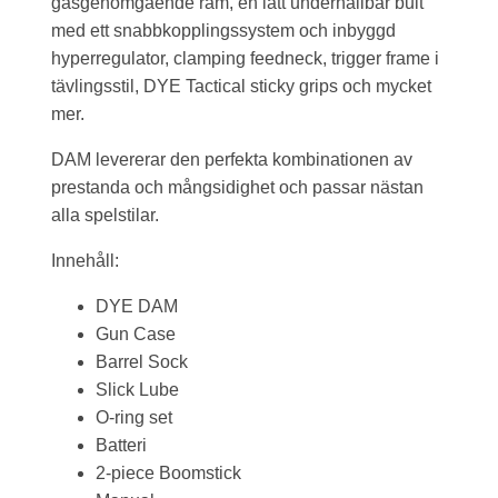
gasgenomgående ram, en lätt underhållbar bult
med ett snabbkopplingssystem och inbyggd
hyperregulator, clamping feedneck, trigger frame i
tävlingsstil, DYE Tactical sticky grips och mycket
mer.
DAM levererar den perfekta kombinationen av
prestanda och mångsidighet och passar nästan
alla spelstilar.
Innehåll:
DYE DAM
Gun Case
Barrel Sock
Slick Lube
O-ring set
Batteri
2-piece Boomstick