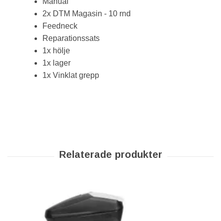
Manual
2x DTM Magasin - 10 rnd
Feedneck
Reparationssats
1x hölje
1x lager
1x Vinklat grepp