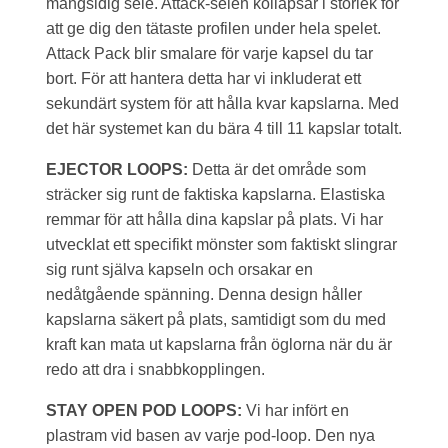
mångsidig sele. Attack-selen kollapsar i storlek för
att ge dig den tätaste profilen under hela spelet.
Attack Pack blir smalare för varje kapsel du tar
bort. För att hantera detta har vi inkluderat ett
sekundärt system för att hålla kvar kapslarna. Med
det här systemet kan du bära 4 till 11 kapslar totalt.
EJECTOR LOOPS:
Detta är det område som
sträcker sig runt de faktiska kapslarna. Elastiska
remmar för att hålla dina kapslar på plats. Vi har
utvecklat ett specifikt mönster som faktiskt slingrar
sig runt själva kapseln och orsakar en
nedåtgående spänning. Denna design håller
kapslarna säkert på plats, samtidigt som du med
kraft kan mata ut kapslarna från öglorna när du är
redo att dra i snabbkopplingen.
STAY OPEN POD LOOPS:
Vi har infört en
plastram vid basen av varje pod-loop. Den nya