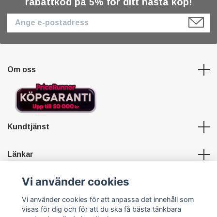
rabattkod på 5% för ditt nästa köp!
Om oss
Kundtjänst
Länkar
Vi använder cookies
Sociala medier
Vi använder cookies för att anpassa det innehåll som
visas för dig och för att du ska få bästa tänkbara