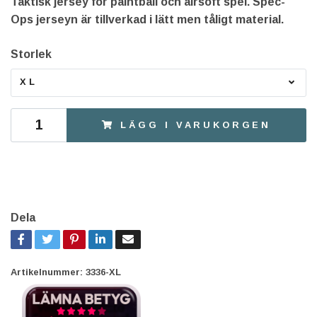
Taktisk jersey för paintball och airsoft spel. Spec-
Ops jerseyn är tillverkad i lätt men tåligt material.
Storlek
XL
LÄGG I VARUKORGEN
Dela
Artikelnummer:
3336-XL