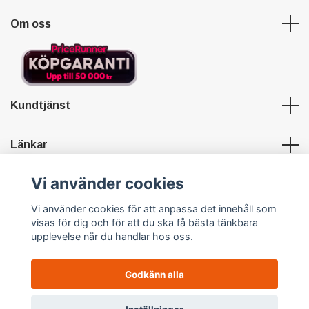
Om oss
Kundtjänst
Länkar
Vi använder cookies
Sociala medier
Vi använder cookies för att anpassa det innehåll som
visas för dig och för att du ska få bästa tänkbara
upplevelse när du handlar hos oss.
Godkänn alla
© 2026 Hypersports
Powered by Quickbutik
0