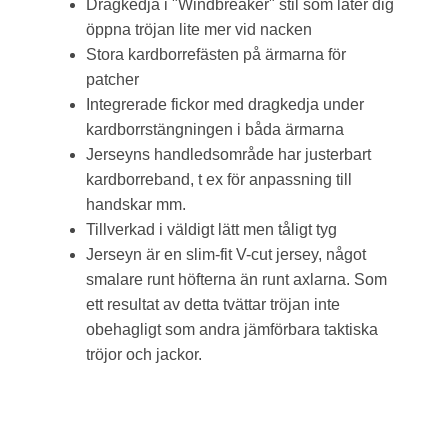
Dragkedja i "Windbreaker" stil som låter dig
öppna tröjan lite mer vid nacken
Stora kardborrefästen på ärmarna för
patcher
Integrerade fickor med dragkedja under
kardborrstängningen i båda ärmarna
Jerseyns handledsområde har justerbart
kardborreband, t ex för anpassning till
handskar mm.
Tillverkad i väldigt lätt men tåligt tyg
Jerseyn är en slim-fit V-cut jersey, något
smalare runt höfterna än runt axlarna. Som
ett resultat av detta tvättar tröjan inte
obehagligt som andra jämförbara taktiska
tröjor och jackor.