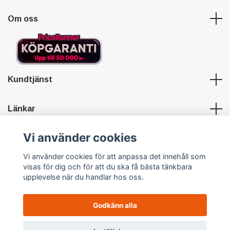
Om oss
Kundtjänst
Länkar
Vi använder cookies
Sociala medier
Vi använder cookies för att anpassa det innehåll som
visas för dig och för att du ska få bästa tänkbara
upplevelse när du handlar hos oss.
Godkänn alla
© 2026 Hypersports
Powered by Quickbutik
0