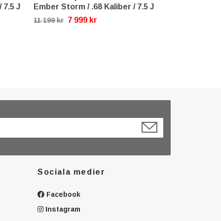
 7.5 J
Ember Storm / .68 Kaliber / 7.5 J
Midnight / Bla
J
7 999 kr
11 199 kr
Tillfälligt slut
Sociala medier
Facebook
Instagram