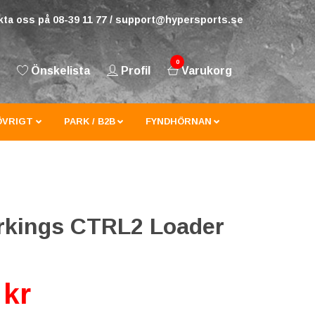
ta oss på 08-39 11 77 /
support@hypersports.se
0
Önskelista
Profil
Varukorg
ÖVRIGT
PARK / B2B
FYNDHÖRNAN
rkings CTRL2 Loader
 kr