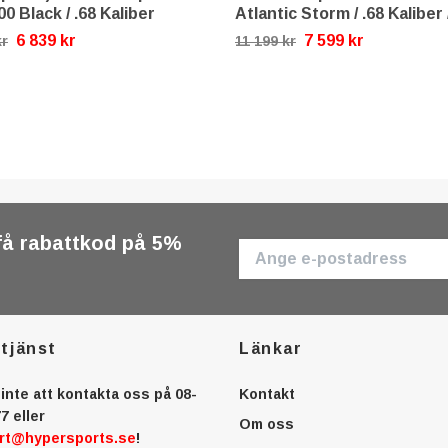
0 Black / .68 Kaliber
Atlantic Storm / .68 Kaliber /
6 839 kr
7 599 kr
kr
11 199 kr
få rabattkod på 5%
tjänst
Länkar
inte att kontakta oss på 08-
Kontakt
7 eller
Om oss
rt@hypersports.se
!