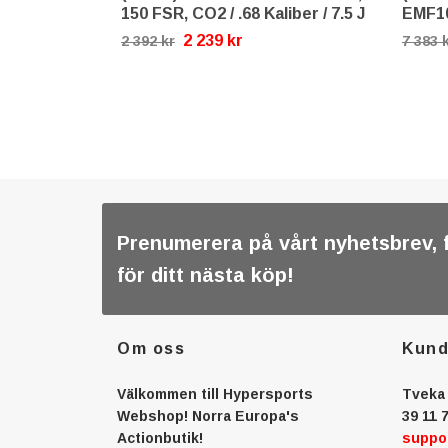
150 FSR, CO2 / .68 Kaliber / 7.5 J
EMF10
2 239 kr
2 392 kr
7 383 
Prenumerera på vårt nyhetsbrev, 
för ditt nästa köp!
Om oss
Kund
Välkommen till Hypersports
Tveka 
Webshop! Norra Europa's
39 11 7
Actionbutik!
suppo