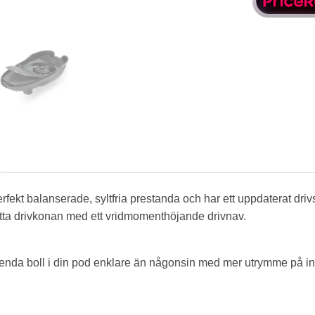
kt balanserade, syltfria prestanda och har ett uppdaterat drivs
tta drivkonan med ett vridmomenthöjande drivnav.
renda boll i din pod enklare än någonsin med mer utrymme på i