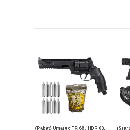
(Paket) Umarex TR 68 / HDR 68,
(Star