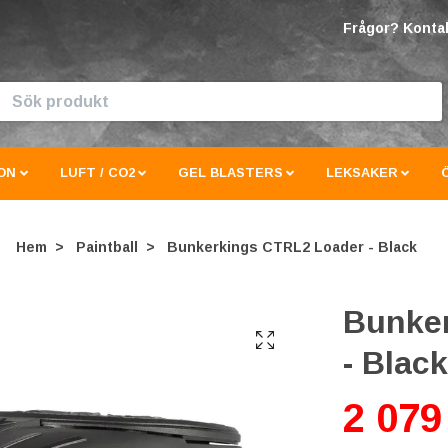
Frågor? Kontak
ON
LUFT / CO2
GEL BLASTERS
LEKSAKER
Hem
Paintball
Bunkerkings CTRL2 Loader - Black
Bunke
- Black
2 079