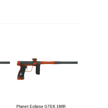
Planet Eclipse GTEK 180R
Planet Ecli