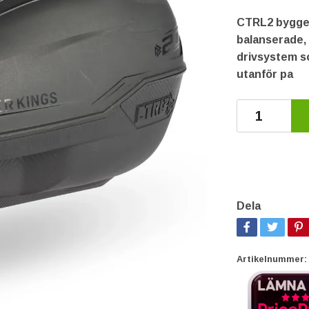
CTRL2 bygger
balanserade, 
drivsystem s
utanför pa
Dela
Artikelnummer: