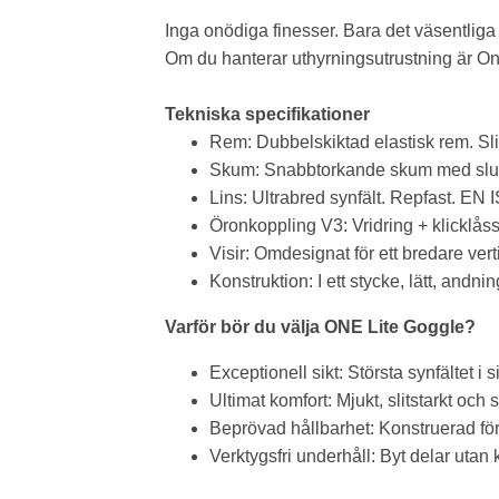
Inga onödiga finesser. Bara det väsentliga på
Om du hanterar uthyrningsutrustning är On
Tekniska specifikationer
Rem: Dubbelskiktad elastisk rem. Slit
Skum: Snabbtorkande skum med slutna
Lins: Ultrabred synfält. Repfast. EN 
Öronkoppling V3: Vridring + klicklåss
Visir: Omdesignat för ett bredare vert
Konstruktion: I ett stycke, lätt, andni
Varför bör du välja ONE Lite Goggle?
Exceptionell sikt: Största synfältet i s
Ultimat komfort: Mjukt, slitstarkt oc
Beprövad hållbarhet: Konstruerad för
Verktygsfri underhåll: Byt delar utan 