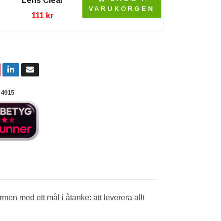
Lens Clear
VARUKORGEN
111 kr
4915
en med ett mål i åtanke: att leverera allt