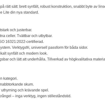
 rätt sätt: brett synfält, robust konstruktion, snabbt byte av lins
e Lite din nya standard.
stark och justerbar.
 celler. Tvättbar och utbytbar.
ISO 16321:2022-certifierad.
ystem. Verktygsfri, universell passform för båda sidor.
ikalt synfält och modern look.
ngsbar och lätt att underhålla. Tillverkad av högkvalitativa materia
in kategori.
h snabbtorkande skum.
 uthyrning och krävande spel.
krångel – inga verktyg, ingen stilleståndstid.