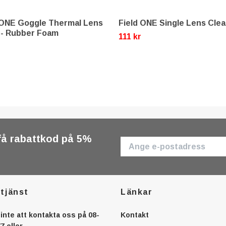
 ONE Goggle Thermal Lens
Field ONE Single Lens Clea
 - Rubber Foam
111 kr
r
få rabattkod på 5%
tjänst
Länkar
inte att kontakta oss på 08-
Kontakt
7 eller