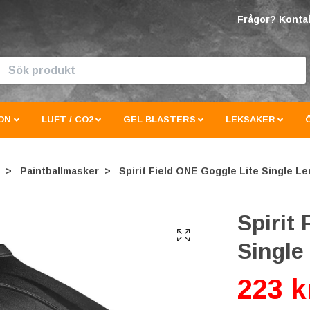
Frågor? Kontak
ON
LUFT / CO2
GEL BLASTERS
LEKSAKER
Paintballmasker
Spirit Field ONE Goggle Lite Single L
Spirit
Single
223 k