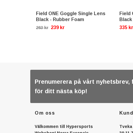
Field ONE Goggle Single Lens
Field
Black - Rubber Foam
Black
239 kr
335 k
263 kr
Prenumerera på vårt nyhetsbrev, 
för ditt nästa köp!
Om oss
Kund
Välkommen till Hypersports
Tveka 
Webshop! Norra Europa's
39 11 7