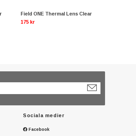
r
Field ONE Thermal Lens Clear
Field ONE G
Blue - Rubb
175 kr
279 kr
335 kr
Sociala medier
Facebook