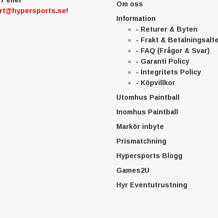
Om oss
rt@hypersports.se
!
Information
- Returer & Byten
- Frakt & Betalningsalt
- FAQ (Frågor & Svar)
- Garanti Policy
- Integritets Policy
- Köpvillkor
Utomhus Paintball
Inomhus Paintball
Markör inbyte
Prismatchning
Hypersports Blogg
Games2U
Hyr Eventutrustning