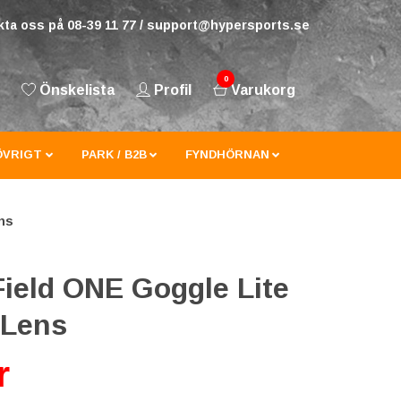
ta oss på 08-39 11 77 /
support@hypersports.se
0
Önskelista
Profil
Varukorg
ÖVRIGT
PARK / B2B
FYNDHÖRNAN
ens
 Field ONE Goggle Lite
 Lens
r