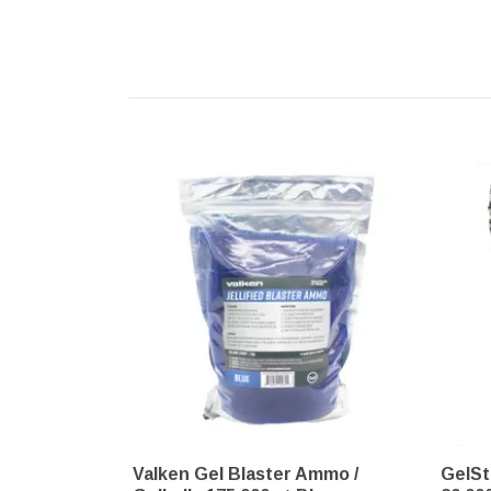
Valken Gel Blaster Ammo /
GelStr