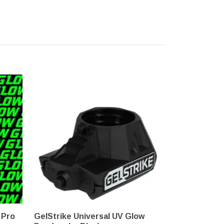
 Pro
GelStrike Universal UV Glow
Field GelBla