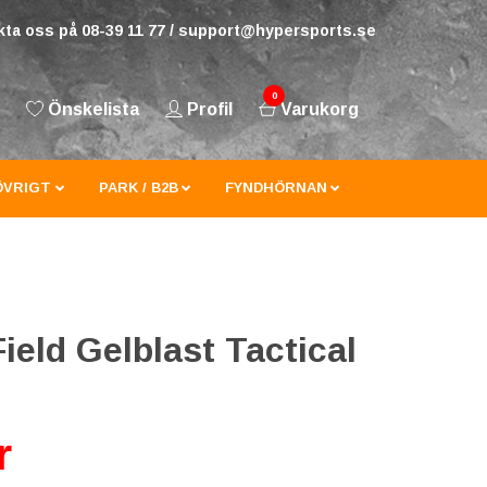
ta oss på 08-39 11 77 /
support@hypersports.se
0
Önskelista
Profil
Varukorg
ÖVRIGT
PARK / B2B
FYNDHÖRNAN
Field Gelblast Tactical
r