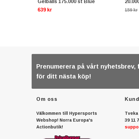
Gelballs 175.000 st Blue
20.00
639 kr
159 kr
Prenumerera på vårt nyhetsbrev, 
för ditt nästa köp!
Om oss
Kund
Välkommen till Hypersports
Tveka 
Webshop! Norra Europa's
39 11 7
Actionbutik!
suppo