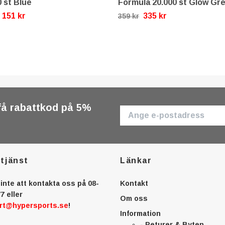
0 st Blue
Formula 20.000 st Glow Gr
151 kr
335 kr
359 kr
få rabattkod på 5%
tjänst
Länkar
inte att kontakta oss på 08-
Kontakt
7 eller
Om oss
rt@hypersports.se
!
Information
- Returer & Byten