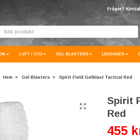
Frågor? Kontak
ON
LUFT / CO2
GEL BLASTERS
LEKSAKER
Hem
Gel Blasters
Spirit Field Gelblast Tactical Red
Spirit 
Red
455 k