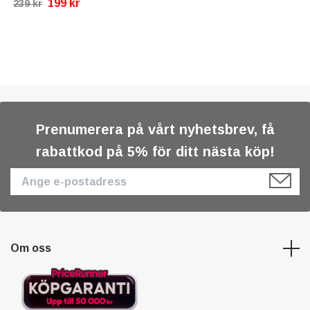
199 kr
239 kr
Prenumerera på vårt nyhetsbrev, få
rabattkod på 5% för ditt nästa köp!
Om oss