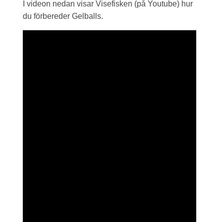
I videon nedan visar Visefisken (på Youtube) hur
du förbereder Gelballs.