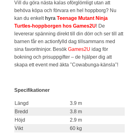
Vill du göra nästa kalas oförglömligt utan att
behöva köpa och förvara en hel hoppborg? Nu
kan du enkelt
hyra
Teenage Mutant Ninja
Turtles-hoppborgen hos Games2U
! De
levererar spänning direkt till din dörr och ser till att
barnen får en actionfylld dag tillsammans med
sina favoritninjor. Besök
Games2U
idag för
bokning och prisuppgifter – de hjälper dig att
skapa ett event med äkta "Cowabunga-känsla"!
Specifikationer
Längd
3.9 m
Bredd
3.8 m
Höjd
2.9 m
Vikt
60 kg