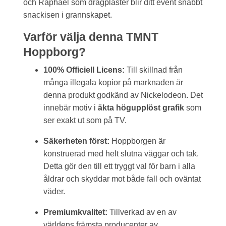
och Raphael som dragplåster blir ditt event snabbt
snackisen i grannskapet.
Varför välja denna TMNT
Hoppborg?
100% Officiell Licens:
Till skillnad från
många illegala kopior på marknaden är
denna produkt godkänd av Nickelodeon. Det
innebär motiv i
äkta högupplöst grafik
som
ser exakt ut som på TV.
Säkerheten först:
Hoppborgen är
konstruerad med helt slutna väggar och tak.
Detta gör den till ett tryggt val för barn i alla
åldrar och skyddar mot både fall och oväntat
väder.
Premiumkvalitet:
Tillverkad av en av
världens främsta producenter av