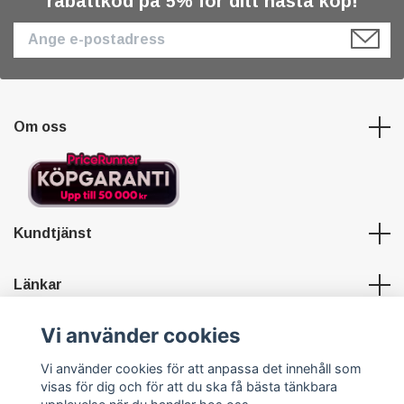
rabattkod på 5% för ditt nästa köp!
Om oss
Kundtjänst
Länkar
Vi använder cookies
Sociala medier
Vi använder cookies för att anpassa det innehåll som
visas för dig och för att du ska få bästa tänkbara