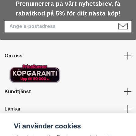
Prenumerera på vårt nyhetsbrev, få
rabattkod på 5% för ditt nästa köp!
Om oss
Kundtjänst
Länkar
Vi använder cookies
Sociala medier