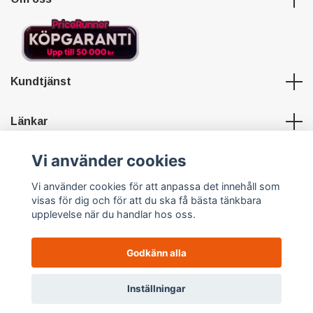
Kundtjänst
Länkar
Vi använder cookies
Sociala medier
Vi använder cookies för att anpassa det innehåll som
visas för dig och för att du ska få bästa tänkbara
upplevelse när du handlar hos oss.
Godkänn alla
© 2026 Hypersports
Powered by Quickbutik
0
Inställningar
Meny
Hem
Sök
Profil
Varukorg