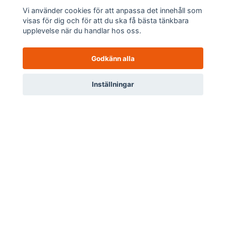
Vi använder cookies för att anpassa det innehåll som
visas för dig och för att du ska få bästa tänkbara
upplevelse när du handlar hos oss.
Godkänn alla
Om oss
0
Inställningar
Meny
Hem
Sök
Profil
Varukorg
Kundtjänst
Länkar
Sociala medier