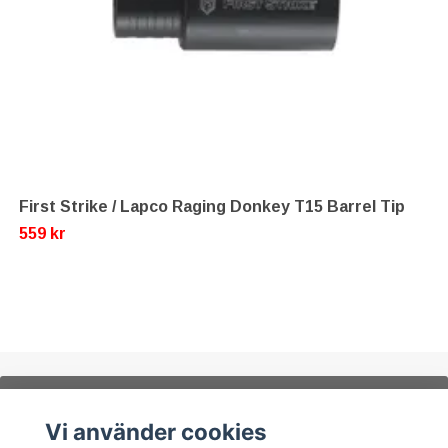
First Strike / Lapco Raging Donkey T15 Barrel Tip
559 kr
Prenumerera på vårt nyhetsbrev, få
Vi använder cookies
rabattkod på 5% för ditt nästa köp!