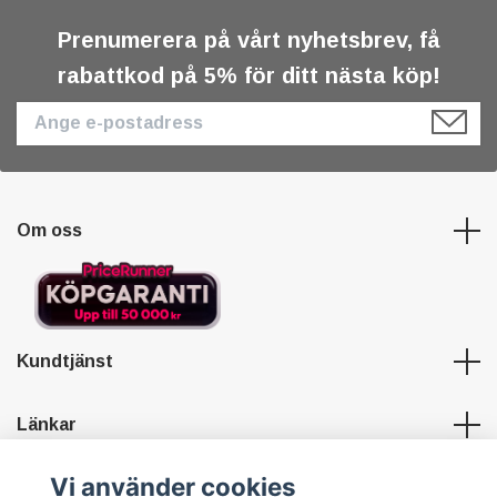
Prenumerera på vårt nyhetsbrev, få
rabattkod på 5% för ditt nästa köp!
Om oss
Kundtjänst
Länkar
Vi använder cookies
Sociala medier