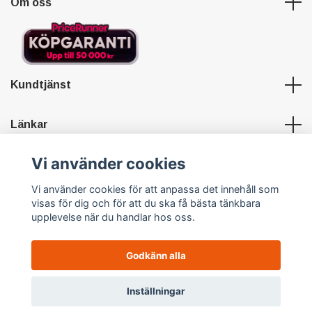
Om oss
Kundtjänst
Länkar
Vi använder cookies
Sociala medier
Vi använder cookies för att anpassa det innehåll som
visas för dig och för att du ska få bästa tänkbara
upplevelse när du handlar hos oss.
Godkänn alla
© 2026 Hypersports
Powered by Quickbutik
0
Inställningar
Meny
Hem
Sök
Profil
Varukorg