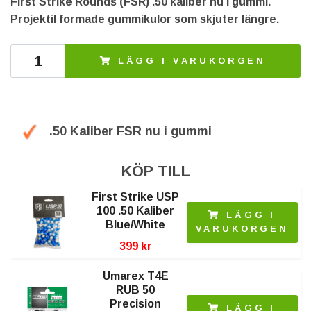
First Strike Rounds (FSR) .50 kaliber nu i gummi.
Projektil formade gummikulor som skjuter längre.
LÄGG I VARUKORGEN
.50 Kaliber FSR nu i gummi
KÖP TILL
First Strike USP
100 .50 Kaliber
LÄGG I
Blue/White
VARUKORGEN
399 kr
Umarex T4E
RUB 50
Precision
LÄGG I