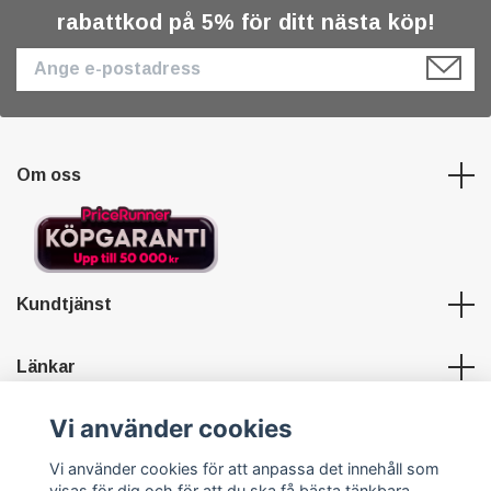
rabattkod på 5% för ditt nästa köp!
Om oss
Kundtjänst
Länkar
Vi använder cookies
Sociala medier
Vi använder cookies för att anpassa det innehåll som
visas för dig och för att du ska få bästa tänkbara