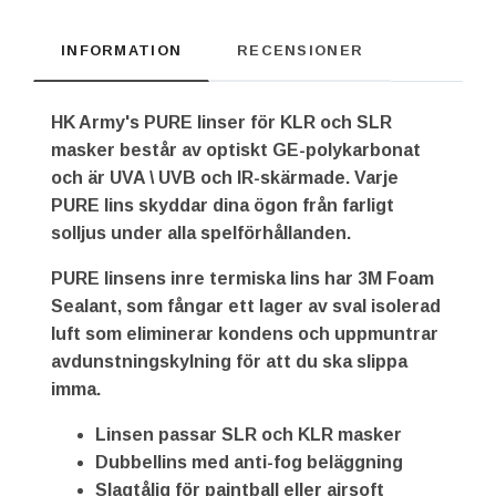
INFORMATION
RECENSIONER
HK Army's PURE linser för KLR och SLR
masker består av optiskt GE-polykarbonat
och är UVA \ UVB och IR-skärmade. Varje
PURE lins skyddar dina ögon från farligt
solljus under alla spelförhållanden.
PURE linsens inre termiska lins har 3M Foam
Sealant, som fångar ett lager av sval isolerad
luft som eliminerar kondens och uppmuntrar
avdunstningskylning för att du ska slippa
imma.
Linsen passar SLR och KLR masker
Dubbellins med anti-fog beläggning
Slagtålig för paintball eller airsoft