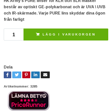
HK Army's PURE linser för KLR och SLR masker
består av optiskt GE-polykarbonat och är UVA \ UVB
och IR-skärmade. Varje PURE lins skyddar dina ögon
från farligt
LÄGG I VARUKORGEN
Dela
Artikelnummer:
3285