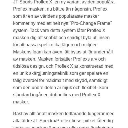
JT Sports Proflex X, en ny variant av den populära
Proflex masken, nu bättre än någonsin. Proflex
som är en av världens populäraste masker
kommer ny med ett helt nytt "Pro-Change Frame"
system. Tack vare detta system låter Proflex X
masken dig att snabbt och smidigt byta ut linsen
för att passa spel i olika lägen och miljöer.
Maskens foam kan även lätt bytas ut för underhåll
av masken. Masken fortsätter Proflexs arv och
tidslösa design, och Proflex X är konstruerad med
en unik skärgjutningsteknik som ger spelare en
tålig överdel för maximalt med skydd, samtidigt
som den undre delen är mjuk och flexibel. Som
standard ingår en dubbellins med Proflex X
masker.
Bäst av allt är att masken fortfarande fungerar med
alla äldre JT Spectra/Proflex linser, vilket låter dig
anpassa masken ännu mer efter egna önskningar.