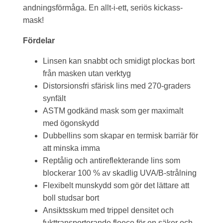
andningsförmåga. En allt-i-ett, seriös kickass-
mask!
Fördelar
Linsen kan snabbt och smidigt plockas bort
från masken utan verktyg
Distorsionsfri sfärisk lins med 270-graders
synfält
ASTM godkänd mask som ger maximalt
med ögonskydd
Dubbellins som skapar en termisk barriär för
att minska imma
Reptålig och antireflekterande lins som
blockerar 100 % av skadlig UVA/B-strålning
Flexibelt munskydd som gör det lättare att
boll studsar bort
Ansiktsskum med trippel densitet och
fukttransporterande fleece för en säker och