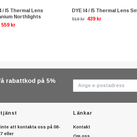
4 / I5 Thermal Lens
DYE I4 / I5 Thermal Lens S
nium Northlights
439 kr
519 kr
559 kr
få rabattkod på 5%
tjänst
Länkar
inte att kontakta oss på 08-
Kontakt
7 eller
Om oss