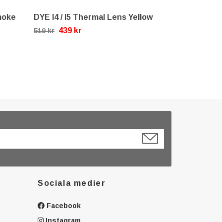
moke
DYE I4 / I5 Thermal Lens Yellow
439 kr
519 kr
Sociala medier
Facebook
Instagram