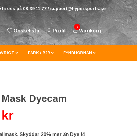
ta oss på 08-39 11 77 /
support@hypersports.se
0
Önskelista
Profil
Varukorg
ÖVRIGT
PARK / B2B
FYNDHÖRNAN
m
5 Mask Dyecam
 kr
ballmask. Skyddar 20% mer än Dye i4