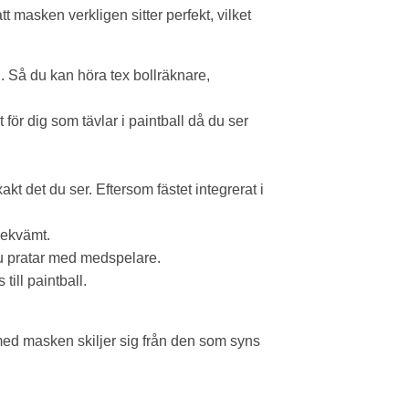
t masken verkligen sitter perfekt, vilket
Så du kan höra tex bollräknare,
 för dig som tävlar i paintball då du ser
t det du ser. Eftersom fästet integrerat i
bekvämt.
du pratar med medspelare.
ill paintball.
med masken skiljer sig från den som syns