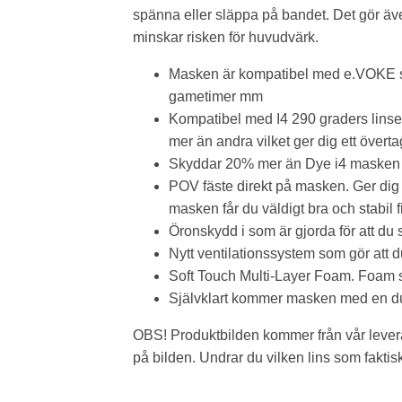
spänna eller släppa på bandet. Det gör även
minskar risken för huvudvärk.
Masken är kompatibel med e.VOKE so
gametimer mm
Kompatibel med I4 290 graders linser v
mer än andra vilket ger dig ett överta
Skyddar 20% mer än Dye i4 masken men
POV fäste direkt på masken. Ger dig m
masken får du väldigt bra och stabil f
Öronskydd i som är gjorda för att du
Nytt ventilationssystem som gör att 
Soft Touch Multi-Layer Foam. Foam so
Självklart kommer masken med en du
OBS! Produktbilden kommer från vår levera
på bilden. Undrar du vilken lins som fakti