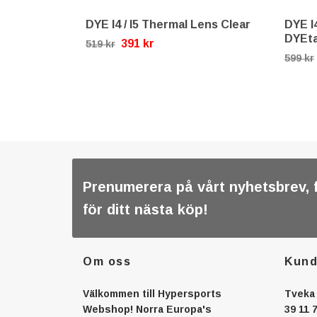
DYE I4 / I5 Thermal Lens Clear
DYE I
DYEta
391 kr
519 kr
599 kr
Prenumerera på vårt nyhetsbrev, 
för ditt nästa köp!
Om oss
Kund
Välkommen till Hypersports
Tveka 
Webshop! Norra Europa's
39 11 7