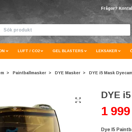
Frågor? Kontak
ON
LUFT / CO2
GEL BLASTERS
LEKSAKER
em
Paintballmasker
DYE Masker
DYE i5 Mask Dyeca
DYE i
1 999
Dye I5 Paint