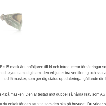
's I5 mask är uppföljaren till I4 och introducerar förbättringar
med skydd samtidigt som den erbjuder bra ventilering och ska
med I5 masker, som ger dig status uppdateringar gällande din 
rekt på masken. Den är testad mot dubbel så hårda krav som A
 du enkelt får den att sitta som den ska på huvudet. Du vrider på