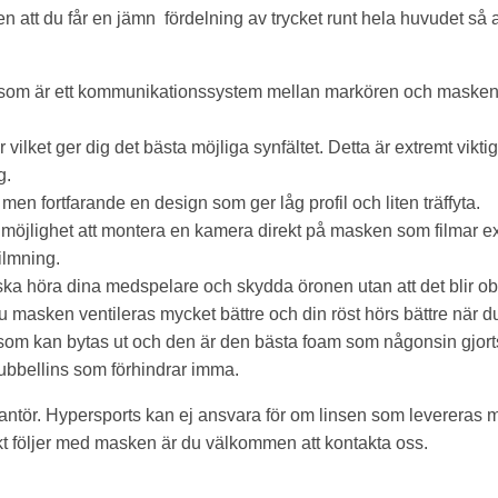
 att du får en jämn fördelning av trycket runt hela huvudet så at
m är ett kommunikationssystem mellan markören och masken. 
ilket ger dig det bästa möjliga synfältet. Detta är extremt viktigt
g.
 fortfarande en design som ger låg profil och liten träffyta.
öjlighet att montera en kamera direkt på masken som filmar exak
ilmning.
 ska höra dina medspelare och skydda öronen utan att det blir o
du masken ventileras mycket bättre och din röst hörs bättre när 
m kan bytas ut och den är den bästa foam som någonsin gjorts t
bbellins som förhindrar imma.
ntör. Hypersports kan ej ansvara för om linsen som levereras 
skt följer med masken är du välkommen att kontakta oss.