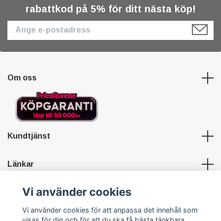
rabattkod på 5% för ditt nästa köp!
Om oss
Kundtjänst
Länkar
Vi använder cookies
Sociala medier
Vi använder cookies för att anpassa det innehåll som
visas för dig och för att du ska få bästa tänkbara