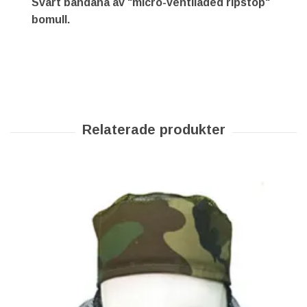
Svart bandana av "micro-ventiladed ripstop"
bomull.