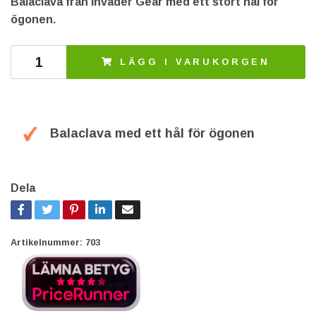
Balaclava från Invader Gear med ett stort hål för
ögonen.
LÄGG I VARUKORGEN
Balaclava med ett hål för ögonen
Dela
Artikelnummer:
703