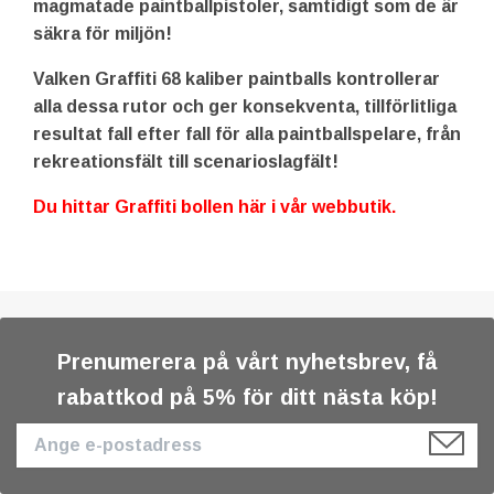
magmatade paintballpistoler, samtidigt som de är
säkra för miljön!
Valken Graffiti 68 kaliber paintballs kontrollerar
alla dessa rutor och ger konsekventa, tillförlitliga
resultat fall efter fall för alla paintballspelare, från
rekreationsfält till scenarioslagfält!
Du hittar Graffiti bollen här i vår webbutik.
Prenumerera på vårt nyhetsbrev, få
rabattkod på 5% för ditt nästa köp!