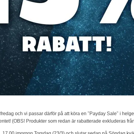
redag och vi passar därför på att köra en "Payday Sale" i helg
imentet! (OBS! Produkter som redan är rabatterade exkluderas från
. 17.00 imorgon Torsdag (23/3) och slutar sedan på Söndag kväll