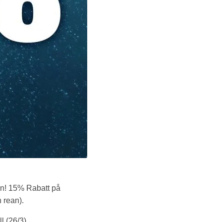
en! 15% Rabatt på
 rean).
 (26/3).