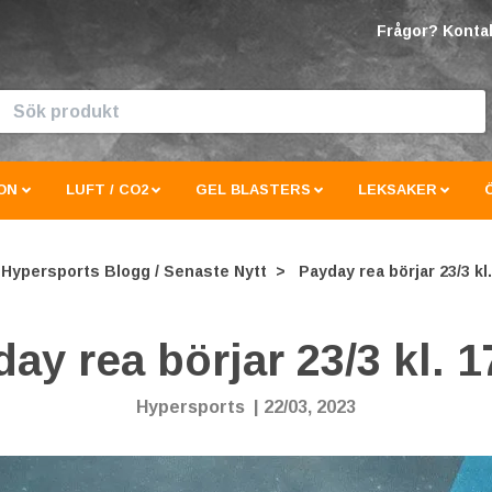
Frågor? Kontak
ON
LUFT / CO2
GEL BLASTERS
LEKSAKER
Hypersports Blogg / Senaste Nytt
Payday rea börjar 23/3 kl.
ay rea börjar 23/3 kl. 1
Hypersports
|
22/03, 2023