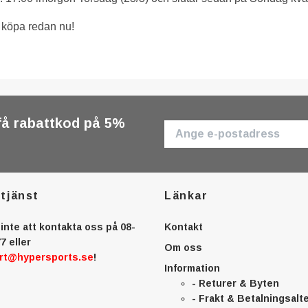
t köpa redan nu!
få rabattkod på 5%
tjänst
Länkar
inte att kontakta oss på 08-
Kontakt
7 eller
Om oss
rt@hypersports.se
!
Information
- Returer & Byten
- Frakt & Betalningsalt