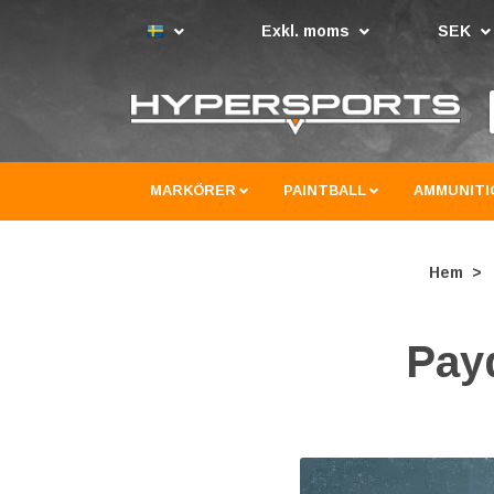
Exkl. moms
SEK
MARKÖRER
PAINTBALL
AMMUNITI
Hem
Payd