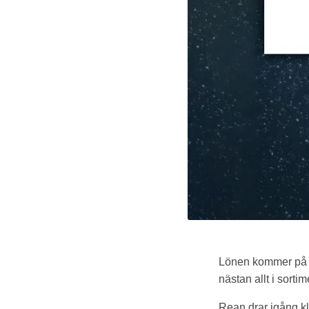
Lönen kommer på f
nästan allt i sort
Rean drar igång kl