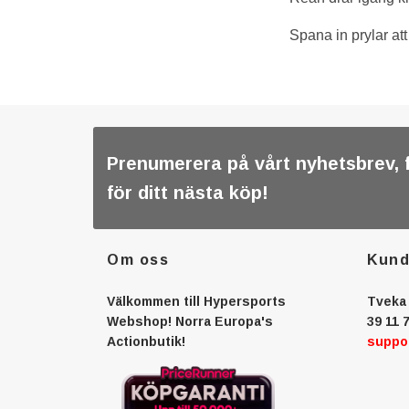
Spana in prylar at
Prenumerera på vårt nyhetsbrev, 
för ditt nästa köp!
Om oss
Kund
Välkommen till Hypersports
Tveka 
Webshop! Norra Europa's
39 11 7
Actionbutik!
suppo