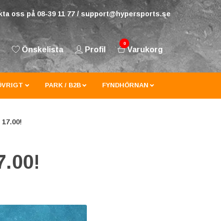
ta oss på 08-39 11 77 /
support@hypersports.se
0
Önskelista
Profil
Varukorg
ÖVRIGT
PARK / B2B
FYNDHÖRNAN
 17.00!
7.00!