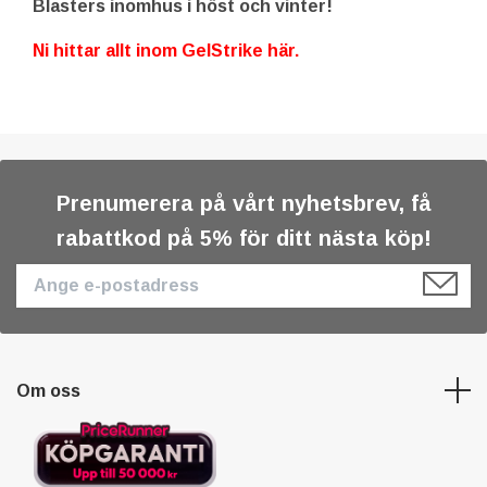
Blasters inomhus i höst och vinter!
Ni hittar allt inom GelStrike här.
Prenumerera på vårt nyhetsbrev, få
rabattkod på 5% för ditt nästa köp!
Om oss