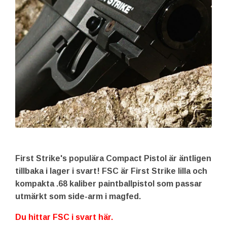
First Strike's populära Compact Pistol är äntligen
tillbaka i lager i svart! FSC är First Strike lilla och
kompakta .68 kaliber paintballpistol som passar
utmärkt som side-arm i magfed.
Du hittar FSC i svart här.