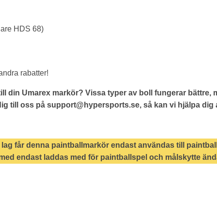
gare HDS 68)
dra rabatter!
ll din Umarex markör? Vissa typer av boll fungerar bättre,
g till oss på
support@hypersports.se
, så kan vi hjälpa di
lag får denna paintballmarkör endast användas till paintbal
ed endast laddas med för paintballspel och målskytte änd