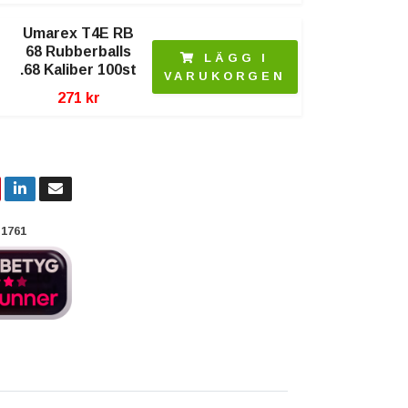
Umarex T4E RB
68 Rubberballs
LÄGG I
.68 Kaliber 100st
VARUKORGEN
271 kr
1761