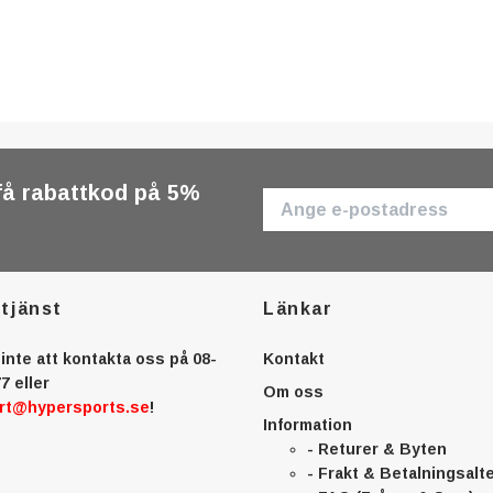
få rabattkod på 5%
tjänst
Länkar
inte att kontakta oss på 08-
Kontakt
7 eller
Om oss
rt@hypersports.se
!
Information
- Returer & Byten
- Frakt & Betalningsalt