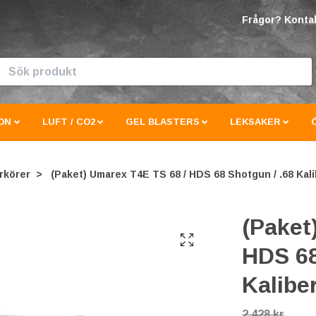
Frågor? Kontak
ON
LUFT / CO2
GEL BLASTERS
LEKSAKER
rkörer
(Paket) Umarex T4E TS 68 / HDS 68 Shotgun / .68 Kalib
(Paket
HDS 68
Kaliber
2 428 kr