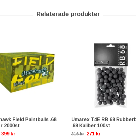
awk Field Paintballs .68
Umarex T4E RB 68 Rubberb
er 2000st
.68 Kaliber 100st
399 kr
271 kr
316 kr