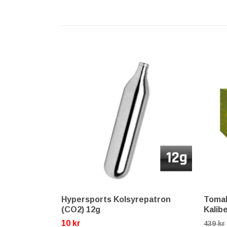
Hypersports Kolsyrepatron
Tomah
(CO2) 12g
Kalib
10 kr
439 kr