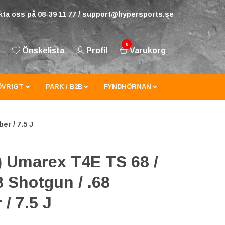
ta oss på 08-39 11 77 /
support@hypersports.se
0
Önskelista
Profil
Varukorg
ÖVRIGT
PARK / B2B
FYNDHÖRNAN
er / 7.5 J
) Umarex T4E TS 68 /
 Shotgun / .68
 / 7.5 J