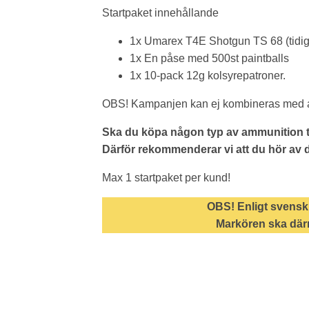
Startpaket innehållande
1x Umarex T4E Shotgun TS 68 (tidi
1x En påse med 500st paintballs
1x 10-pack 12g kolsyrepatroner.
OBS! Kampanjen kan ej kombineras med an
Ska du köpa någon typ av ammunition ti
Därför rekommenderar vi att du hör av di
Max 1 startpaket per kund!
OBS! Enligt svensk 
Markören ska därm