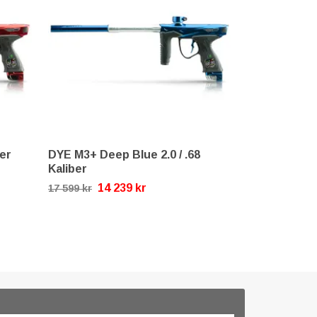
ber
DYE M3+ Deep Blue 2.0 / .68
DYE M3+ Army
Kaliber
14 
17 599 kr
14 239 kr
17 599 kr