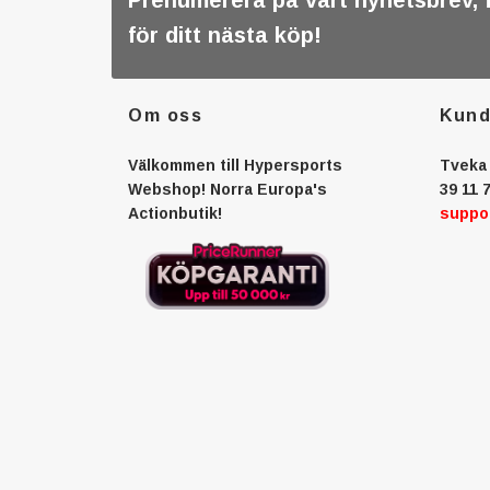
Prenumerera på vårt nyhetsbrev, 
för ditt nästa köp!
Om oss
Kund
Välkommen till Hypersports
Tveka 
Webshop! Norra Europa's
39 11 7
Actionbutik!
suppo