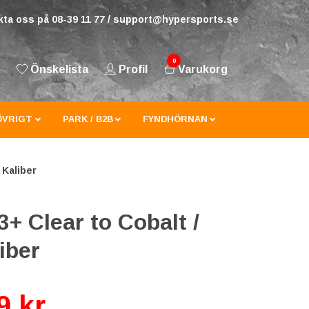
ta oss på 08-39 11 77 /
support@hypersports.se
0
Önskelista
Profil
Varukorg
ÖVRIGT
PARK / B2B
FYNDHÖRNAN
 Kaliber
+ Clear to Cobalt /
iber
9 kr