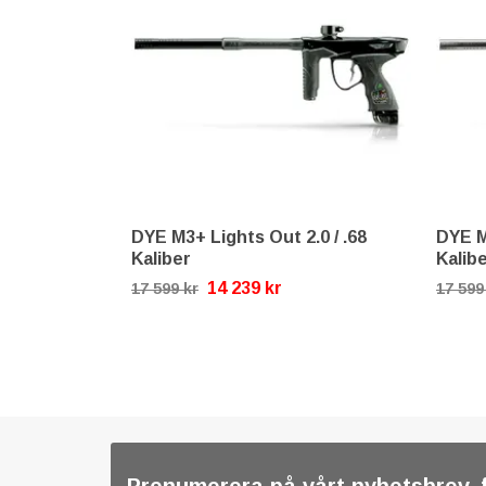
DYE M3+ Lights Out 2.0 / .68
DYE M
Kaliber
Kalib
14 239 kr
17 599 kr
17 599