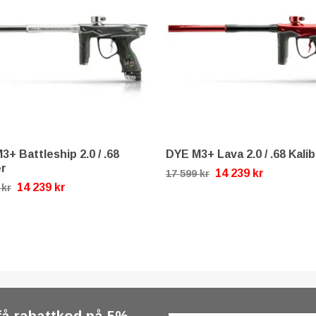
3+ Battleship 2.0 / .68
DYE M3+ Lava 2.0 / .68 Kali
er
14 239 kr
17 599 kr
14 239 kr
 kr