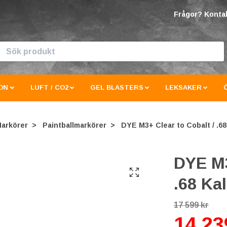
Frågor? Kontak
ON
LUFT / CO2
GEL BLASTERS
LEKSAKER
arkörer
Paintballmarkörer
DYE M3+ Clear to Cobalt / .68
DYE M3
.68 Kal
17 599 kr
14 23