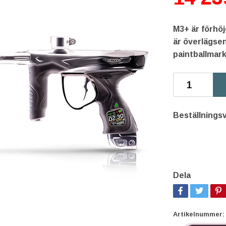
M3+ är förhö
är överlägsen
paintballmar
Beställningsv
Dela
Artikelnummer: