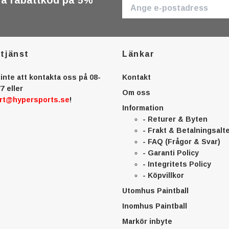
få rabattkod på 5%
tjänst
Länkar
inte att kontakta oss på 08-
Kontakt
7 eller
Om oss
rt@hypersports.se
!
Information
- Returer & Byten
- Frakt & Betalningsalt
- FAQ (Frågor & Svar)
- Garanti Policy
- Integritets Policy
- Köpvillkor
Utomhus Paintball
Inomhus Paintball
Markör inbyte