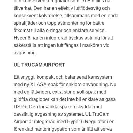
och konsekventa regulator som DYE hittills har
tillverkat. Den har en effektiv luftflödesväg och
konsekvent kolvrörelse, tillsammans med en enda
spiralfjäder och topplastmontering för bättre
åtkomst till alla o-ringar och enklare service.
Hyper 6 har en integrerad tryckavlastning för att
säkerställa att ingen luft fångas i markören vid
avgasning.
UL TRUCAM AIRPORT
Ett snyggt, kompakt och balanserat kamsystem
med ny XL ASA-spak för enklare användning. Nu
med en lättvriden, extra stor on/off-spak med
glidfria draglober kan det inte bli enklare att gasa
DSR+. Den försänkta spaken skyddar mot
oavsiktlig avgasning av systemet. UL TruCam
Airport är integrerad med Hyper 6 Regulator i en
förenklad hanteringspatron som är lätt att serva