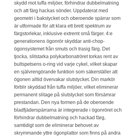
skydd mot tuffa miljöer, förhindrar dubbelmatning
och att färg hackas sönder. Uppdaterat med
geometri i bakstycket och oberoende spärrar som
är utformade för att klara ett brett spektrum av
färgstorlekar, inklusive extremt små färger. 4:e
generationens ögonrör skyddar anti-chop-
ögonsystemet från smuts och trasig färg. Det
tjocka, slitstarka polykarbonatröret torkas rent av
bultspetsens o-ring vid varje cykel, vilket skapar
en självrengörande funktion som säkerställer att
ögonen alltid övervakar slutstycket. Din markör
förblir skyddad från tuffa miljöer, vilket eliminerar
permanent slitage på slutstycket som försämrar
prestandan. Den nya formen på de oberoende
bladfjäderspärrarna är integrerade i ögonröret och
förhindrar dubbelmatning och hackad färg,
samtidigt som de eliminerar behovet av
skrymmande yttre ögonplattor som finns på andra