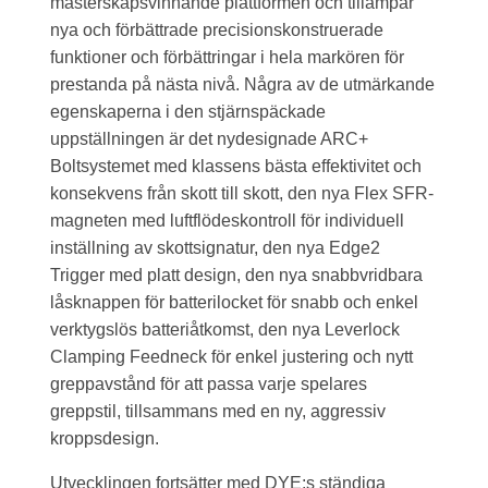
mästerskapsvinnande plattformen och tillämpar
nya och förbättrade precisionskonstruerade
funktioner och förbättringar i hela markören för
prestanda på nästa nivå. Några av de utmärkande
egenskaperna i den stjärnspäckade
uppställningen är det nydesignade ARC+
Boltsystemet med klassens bästa effektivitet och
konsekvens från skott till skott, den nya Flex SFR-
magneten med luftflödeskontroll för individuell
inställning av skottsignatur, den nya Edge2
Trigger med platt design, den nya snabbvridbara
låsknappen för batterilocket för snabb och enkel
verktygslös batteriåtkomst, den nya Leverlock
Clamping Feedneck för enkel justering och nytt
greppavstånd för att passa varje spelares
greppstil, tillsammans med en ny, aggressiv
kroppsdesign.
Utvecklingen fortsätter med DYE:s ständiga