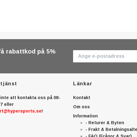
få rabattkod på 5%
tjänst
Länkar
inte att kontakta oss på 08-
Kontakt
7 eller
Om oss
rt@hypersports.se
!
Information
- Returer & Byten
- Frakt & Betalningsalt
- FAQ (Frågor & Svar)