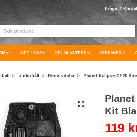
Frågor? Kontak
ON
LUFT / CO2
GEL BLASTERS
LEKSAKER
tball
Underhåll
Reservdelar
Planet Eclipse CF20 Shel
Planet
Kit Bl
119 k