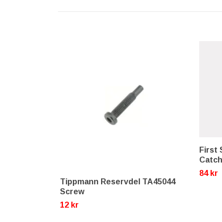
First
Catch
84 kr
Tippmann Reservdel TA45044
Screw
12 kr