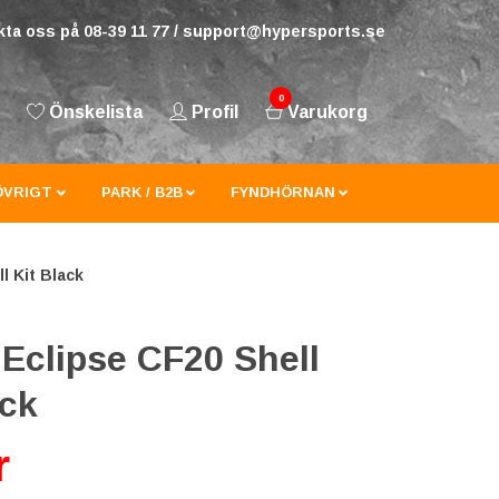
ta oss på 08-39 11 77 /
support@hypersports.se
0
Önskelista
Profil
Varukorg
ÖVRIGT
PARK / B2B
FYNDHÖRNAN
l Kit Black
 Eclipse CF20 Shell
ack
r