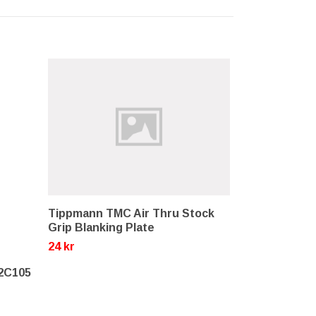
Tippmann TMC Air Thru Stock
First Strike
Grip Blanking Plate
Striker Ass
24 kr
160 kr
12C105